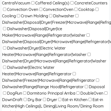
CentralVacuum
Coffered Ceiling(s)
ConcreteCounters
Convection Oven
ConvectionOven
Cooktop
Cooling
Crown Molding
Dishwasher
Dishwasher|Disposal|Dryer|Freezer|Microwave|Range|Refri
Dishwasher|Disposal|Dryer|Ice
Maker|Microwave|Range|Refrigerator|Washer
Dishwasher|Disposal|Dryer|Microwave|Range|Refrigerator
Dishwasher|Dryer|Electric Water
Heater|Microwave|Range|Refrigerator|Washer
Dishwasher|Dryer|Microwave|Range|Refrigerator|Washer
Dishwasher|Electric Water
Heater|Microwave|Range|Refrigerator
Dishwasher|Freezer|Microwave|Range|Refrigerator
Dishwasher|Range|Range Hood|Refrigerator
Disposal
DogRun
Dormitorio Principal Arriba
DoubleOven
DownDraft
Dry Bar
Dryer
Eat-in Kitchen
Eat-in
Kitchen|High Ceilings|L Dining|Living Room/Dining Room