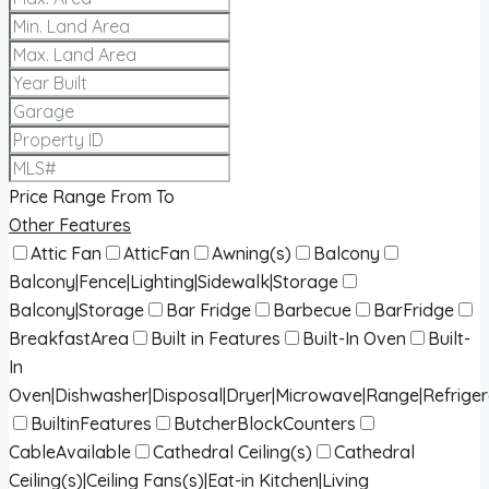
Price Range
From
To
Other Features
Attic Fan
AtticFan
Awning(s)
Balcony
Balcony|Fence|Lighting|Sidewalk|Storage
Balcony|Storage
Bar Fridge
Barbecue
BarFridge
BreakfastArea
Built in Features
Built-In Oven
Built-
In
Oven|Dishwasher|Disposal|Dryer|Microwave|Range|Refrige
BuiltinFeatures
ButcherBlockCounters
CableAvailable
Cathedral Ceiling(s)
Cathedral
Ceiling(s)|Ceiling Fans(s)|Eat-in Kitchen|Living