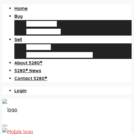
Home
Buy
Find an agent
Homes for sale
Sell
Sell with us
How much is my home worth?
About 5280®
5280® News
Contact 5280®
Login