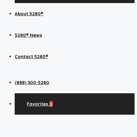
About 5280®
5280® News
Contact 5280®
(888) 300-5280
Favorites
0