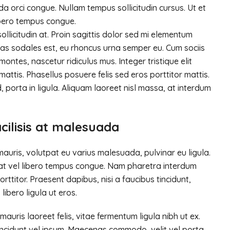
da orci congue. Nullam tempus sollicitudin cursus. Ut et
bero tempus congue.
llicitudin at. Proin sagittis dolor sed mi elementum
as sodales est, eu rhoncus urna semper eu. Cum sociis
ntes, nascetur ridiculus mus. Integer tristique elit
attis. Phasellus posuere felis sed eros porttitor mattis.
 porta in ligula. Aliquam laoreet nisl massa, at interdum
acilisis at malesuada
 mauris, volutpat eu varius malesuada, pulvinar eu ligula.
erat vel libero tempus congue. Nam pharetra interdum
ttitor. Praesent dapibus, nisi a faucibus tincidunt,
ibero ligula ut eros.
mauris laoreet felis, vitae fermentum ligula nibh ut ex.
incidunt vel ipsum. Maecenas commodo, velit vel porta