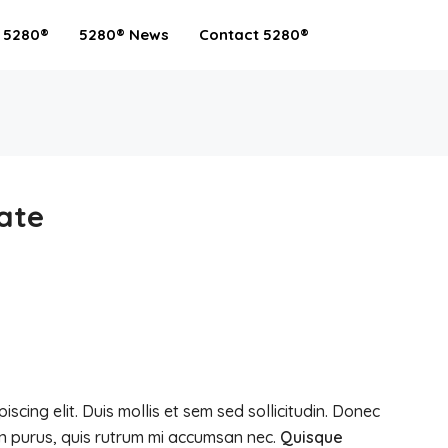
 5280®
5280® News
Contact 5280®
ate
scing elit. Duis mollis et sem sed sollicitudin. Donec
in purus, quis rutrum mi accumsan nec.
Quisque