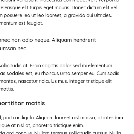
erisque elit turpis eget mauris. Donec dictum elit vel
m posuere leo ut leo laoreet, a gravida dui ultricies.
dimentum est feugiat.
 Donec non odio neque. Aliquam hendrerit
ccumsan nec.
llicitudin at. Proin sagittis dolor sed mi elementum
as sodales est, eu rhoncus urna semper eu. Cum sociis
ntes, nascetur ridiculus mus. Integer tristique elit
mattis.
porttitor mattis
 porta in ligula. Aliquam laoreet nisl massa, at interdum
stique at nisl at, pharetra tristique enim.
uada orci congue. Nullam tempus sollicitudin cursus. Nulla