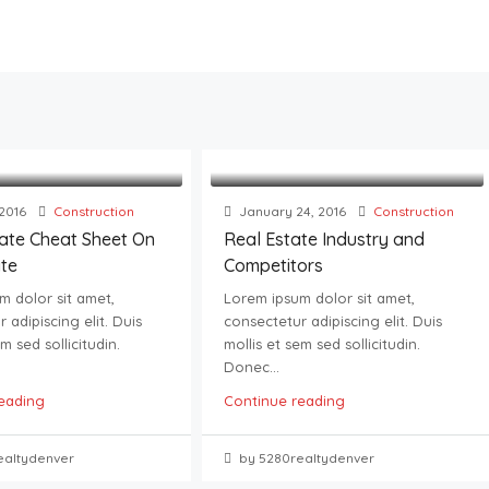
2016
Construction
January 24, 2016
Construction
mate Cheat Sheet On
Real Estate Industry and
ate
Competitors
m dolor sit amet,
Lorem ipsum dolor sit amet,
 adipiscing elit. Duis
consectetur adipiscing elit. Duis
m sed sollicitudin.
mollis et sem sed sollicitudin.
Donec...
eading
Continue reading
ealtydenver
by 5280realtydenver