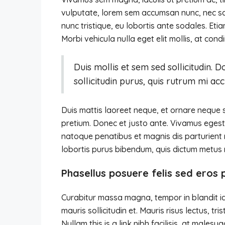
vulputate, lorem sem accumsan nunc, nec scel
nunc tristique, eu lobortis ante sodales. Etia
Morbi vehicula nulla eget elit mollis, at con
Duis mollis et sem sed sollicitudin.
sollicitudin purus, quis rutrum mi a
Duis mattis laoreet neque, et ornare neque so
pretium. Donec et justo ante. Vivamus egest
natoque penatibus et magnis dis parturient mo
lobortis purus bibendum, quis dictum metus 
Phasellus posuere felis sed eros 
Curabitur massa magna, tempor in blandit id,
mauris sollicitudin et. Mauris risus lectus, tri
Nullam this is a link nibh facilisis, at males