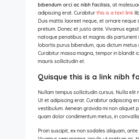
bibendum orci ac nibh facilisis
, at malesua
adipiscing erat. Curabitur
this is a text link
li
Duis mattis laoreet neque, et ornare neque so
pretium. Donec et justo ante. Vivamus egest
natoque penatibus et magnis dis parturient mo
lobortis purus bibendum, quis dictum metus m
Curabitur massa magna, tempor in blandit id,
mauris sollicitudin et.
Quisque this is a link nibh f
Nullam tempus sollicitudin cursus. Nulla elit
Ut et adipiscing erat. Curabitur adipiscing 
vestibulum. Aenean gravida mi non aliquet por
quam dolor condimentum metus, in convallis l
Proin suscipit, ex non sodales aliquam, ante 
Vivamus sem magna, iaculis ut pretium ac, t