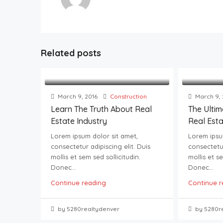
Related posts
March 9, 2016
Construction
March 9, 
Learn The Truth About Real
The Ulti
Estate Industry
Real Est
Lorem ipsum dolor sit amet,
Lorem ipsu
consectetur adipiscing elit. Duis
consectetur
mollis et sem sed sollicitudin.
mollis et se
Donec...
Donec...
Continue reading
Continue r
by 5280realtydenver
by 5280r