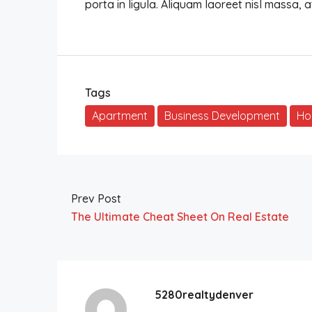
porta in ligula. Aliquam laoreet nisl massa, a
Tags
Apartment
Business Development
Hou
Prev Post
The Ultimate Cheat Sheet On Real Estate
5280realtydenver