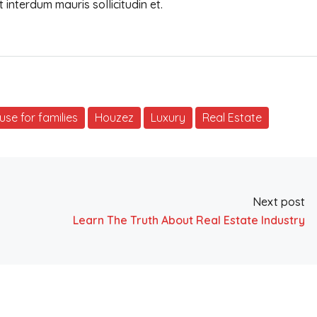
t interdum mauris sollicitudin et.
se for families
Houzez
Luxury
Real Estate
Next post
Learn The Truth About Real Estate Industry