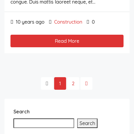
congue. Duis mattis laoreet neque, et...
10 years ago
Construction
0
Read More
1
2
Search
Search