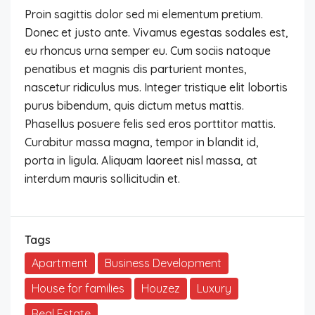
Proin sagittis dolor sed mi elementum pretium.
Donec et justo ante. Vivamus egestas sodales est,
eu rhoncus urna semper eu. Cum sociis natoque
penatibus et magnis dis parturient montes,
nascetur ridiculus mus. Integer tristique elit lobortis
purus bibendum, quis dictum metus mattis.
Phasellus posuere felis sed eros porttitor mattis.
Curabitur massa magna, tempor in blandit id,
porta in ligula. Aliquam laoreet nisl massa, at
interdum mauris sollicitudin et.
Tags
Apartment
Business Development
House for families
Houzez
Luxury
Real Estate